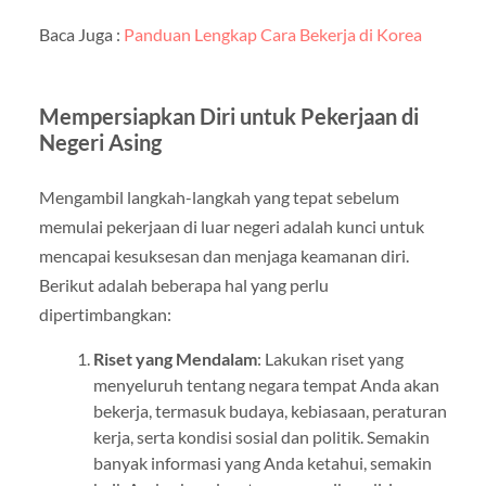
Baca Juga :
Panduan Lengkap Cara Bekerja di Korea
Mempersiapkan Diri untuk Pekerjaan di
Negeri Asing
Mengambil langkah-langkah yang tepat sebelum
memulai pekerjaan di luar negeri adalah kunci untuk
mencapai kesuksesan dan menjaga keamanan diri.
Berikut adalah beberapa hal yang perlu
dipertimbangkan:
Riset yang Mendalam
: Lakukan riset yang
menyeluruh tentang negara tempat Anda akan
bekerja, termasuk budaya, kebiasaan, peraturan
kerja, serta kondisi sosial dan politik. Semakin
banyak informasi yang Anda ketahui, semakin