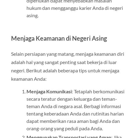
diperlukan dapat menyebabkan masalah
hukum dan mengganggu karier Anda di negeri
asing.
Menjaga Keamanan di Negeri Asing
Selain persiapan yang matang, menjaga keamanan diri
adalah hal yang sangat penting saat bekerja di luar
negeri. Berikut adalah beberapa tips untuk menjaga
keamanan Anda:
Menjaga Komunikasi
: Tetaplah berkomunikasi
secara teratur dengan keluarga dan teman-
teman Anda di negara asal. Berbagi informasi
tentang keberadaan Anda dan rutinitas harian
dapat memberikan rasa aman bagi Anda dan
orang-orang yang peduli pada Anda.
Menggunakan Transportasi yang Aman
: Jika