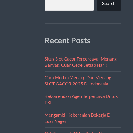
Search
Recent Posts
Situs Slot Gacor Terpercaya: Menang
Banyak, Cuan Gede Setiap Hari!
Cara Mudah Menang Dan Menang
SLOT GACOR 2025 Di Indonesia
Rekomendasi Agen Terpercaya Untuk
TKI
Mengambil Keberanian Bekerja Di
Luar Negeri