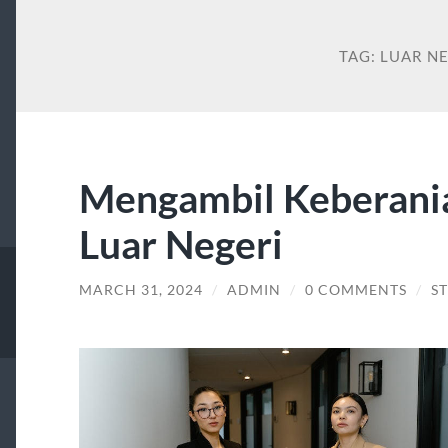
TAG:
LUAR N
Mengambil Keberania
Luar Negeri
MARCH 31, 2024
/
ADMIN
/
0 COMMENTS
/
S