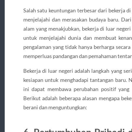
Salah satu keuntungan terbesar dari bekerja d
menjelajahi dan merasakan budaya baru. Dari
alam yang menakjubkan, bekerja di luar neger
untuk menjelajahi dunia dan membuat kenang
pengalaman yang tidak hanya berharga secara 
memperluas pandangan dan pemahaman tentan
Bekerja di luar negeri adalah langkah yang s
kesiapan untuk menghadapi tantangan baru. N
ini dapat membawa perubahan positif yang 
Berikut adalah beberapa alasan mengapa bekerj
berani dan menguntungkan: