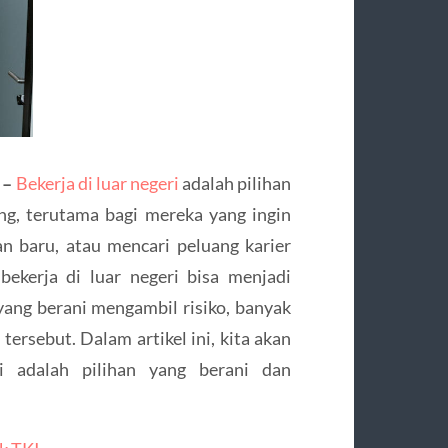
 –
Bekerja di luar negeri
adalah pilihan
ng, terutama bagi mereka yang ingin
n baru, atau mencari peluang karier
ekerja di luar negeri bisa menjadi
ang berani mengambil risiko, banyak
ersebut. Dalam artikel ini, kita akan
 adalah pilihan yang berani dan