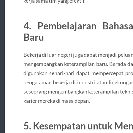
kerja sama tim yang efektif.
4. Pembelajaran Bahas
Baru
Bekerja di luar negeri juga dapat menjadi pelu
mengembangkan keterampilan baru. Berada dal
digunakan sehari-hari dapat mempercepat pros
pengalaman bekerja di industri atau lingkung
seseorang mengembangkan keterampilan teknis 
karier mereka di masa depan.
5. Kesempatan untuk Menj