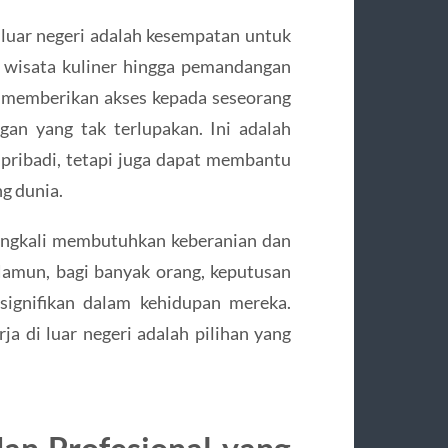
i luar negeri adalah kesempatan untuk
 wisata kuliner hingga pemandangan
i memberikan akses kepada seseorang
an yang tak terlupakan. Ini adalah
pribadi, tetapi juga dapat membantu
g dunia.
eringkali membutuhkan keberanian dan
amun, bagi banyak orang, keputusan
signifikan dalam kehidupan mereka.
a di luar negeri adalah pilihan yang