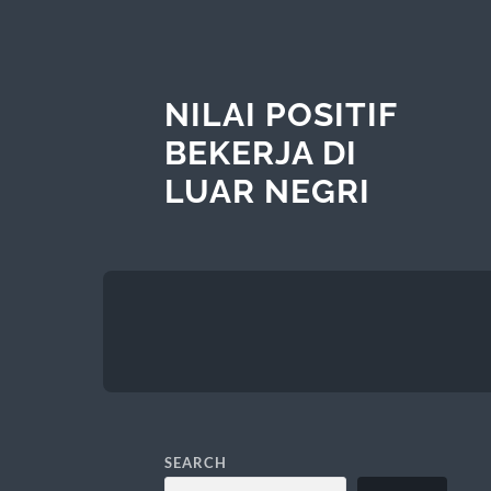
NILAI POSITIF
BEKERJA DI
LUAR NEGRI
SEARCH