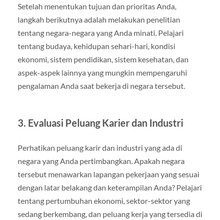
Setelah menentukan tujuan dan prioritas Anda,
langkah berikutnya adalah melakukan penelitian
tentang negara-negara yang Anda minati.
Pelajari
tentang budaya, kehidupan sehari-hari, kondisi
ekonomi, sistem pendidikan, sistem kesehatan, dan
aspek-aspek lainnya yang mungkin mempengaruhi
pengalaman Anda saat bekerja di negara tersebut.
3. Evaluasi Peluang Karier dan Industri
Perhatikan peluang karir dan industri yang ada di
negara yang Anda pertimbangkan.
Apakah negara
tersebut menawarkan lapangan pekerjaan yang sesuai
dengan latar belakang dan keterampilan Anda?
Pelajari
tentang pertumbuhan ekonomi, sektor-sektor yang
sedang berkembang, dan peluang kerja yang tersedia di