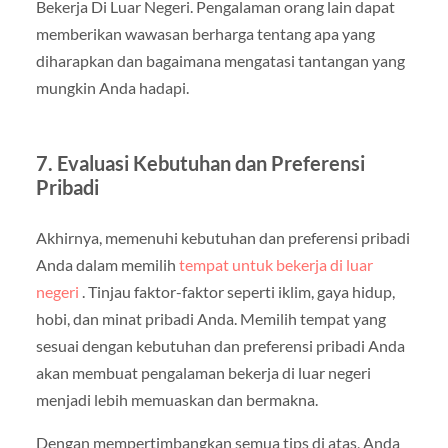
Bekerja Di Luar Negeri.
Pengalaman orang lain dapat
memberikan wawasan berharga tentang apa yang
diharapkan dan bagaimana mengatasi tantangan yang
mungkin Anda hadapi.
7. Evaluasi Kebutuhan dan Preferensi
Pribadi
Akhirnya, memenuhi kebutuhan dan preferensi pribadi
Anda dalam memilih
tempat untuk bekerja di luar
negeri
.
Tinjau faktor-faktor seperti iklim, gaya hidup,
hobi, dan minat pribadi Anda.
Memilih tempat yang
sesuai dengan kebutuhan dan preferensi pribadi Anda
akan membuat pengalaman bekerja di luar negeri
menjadi lebih memuaskan dan bermakna.
Dengan mempertimbangkan semua tips di atas, Anda