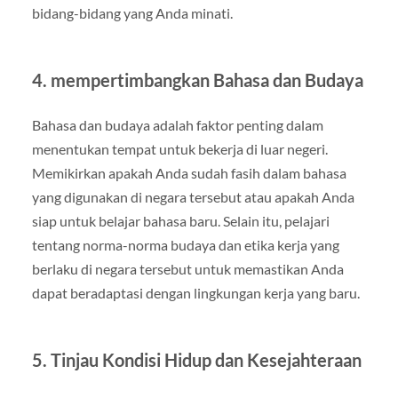
bidang-bidang yang Anda minati.
4. mempertimbangkan Bahasa dan Budaya
Bahasa dan budaya adalah faktor penting dalam
menentukan tempat untuk bekerja di luar negeri.
Memikirkan apakah Anda sudah fasih dalam bahasa
yang digunakan di negara tersebut atau apakah Anda
siap untuk belajar bahasa baru.
Selain itu, pelajari
tentang norma-norma budaya dan etika kerja yang
berlaku di negara tersebut untuk memastikan Anda
dapat beradaptasi dengan lingkungan kerja yang baru.
5. Tinjau Kondisi Hidup dan Kesejahteraan