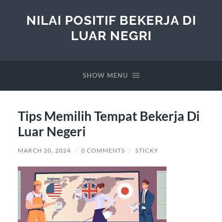
NILAI POSITIF BEKERJA DI
LUAR NEGRI
SHOW MENU
Tips Memilih Tempat Bekerja Di
Luar Negeri
MARCH 20, 2024
/
0 COMMENTS
/
STICKY