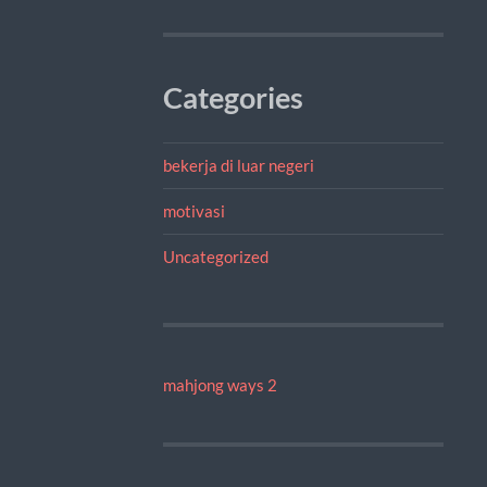
Categories
bekerja di luar negeri
motivasi
Uncategorized
mahjong ways 2