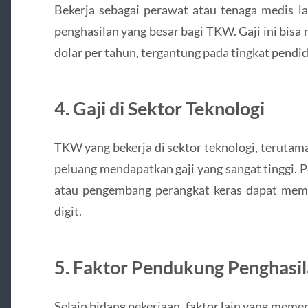
Bekerja sebagai perawat atau tenaga medis l
penghasilan yang besar bagi TKW. Gaji ini bisa
dolar per tahun, tergantung pada tingkat pendi
4. Gaji di Sektor Teknologi
TKW yang bekerja di sektor teknologi, terutama d
peluang mendapatkan gaji yang sangat tinggi. P
atau pengembang perangkat keras dapat mem
digit.
5. Faktor Pendukung Penghasi
Selain bidang pekerjaan, faktor lain yang mem