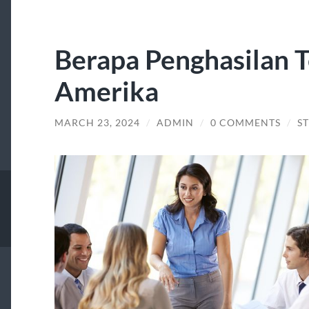
Berapa Penghasilan 
Amerika
MARCH 23, 2024
/
ADMIN
/
0 COMMENTS
/
S