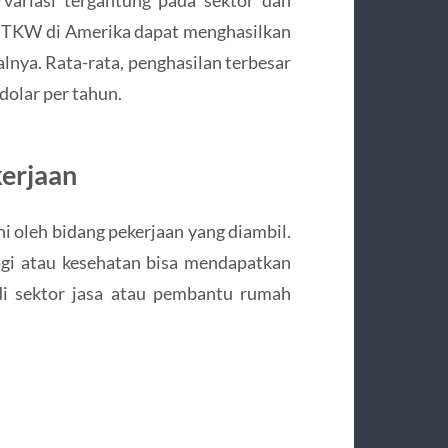
, TKW di Amerika dapat menghasilkan
salnya. Rata-rata, penghasilan terbesar
dolar per tahun.
kerjaan
 oleh bidang pekerjaan yang diambil.
ogi atau kesehatan bisa mendapatkan
 di sektor jasa atau pembantu rumah