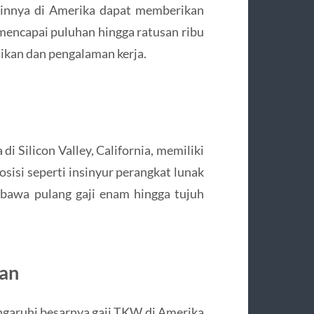
ainnya di Amerika dapat memberikan
 mencapai puluhan hingga ratusan ribu
dikan dan pengalaman kerja.
i Silicon Valley, California, memiliki
osisi seperti insinyur perangkat lunak
bawa pulang gaji enam hingga tujuh
lan
engaruhi besarnya gaji TKW di Amerika