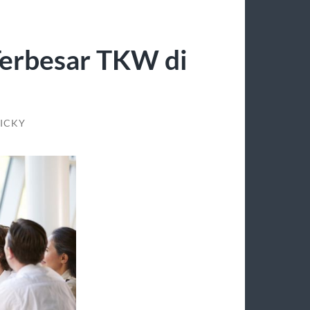
Terbesar TKW di
TICKY