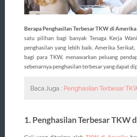
Berapa Penghasilan Terbesar TKW di Amerika
satu pilihan bagi banyak Tenaga Kerja Wan
penghasilan yang lebih baik. Amerika Serikat,
bagi para TKW, menawarkan peluang pendap
sebenarnya penghasilan terbesar yang dapat di
Baca Juga :
Penghasilan Terbesar TKW
1. Penghasilan Terbesar TKW d
Gaji yang diterima oleh
TKW di Amerika
ber