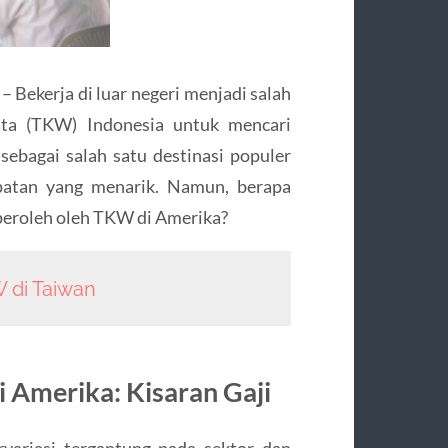
– Bekerja di luar negeri menjadi salah
ita (TKW) Indonesia untuk mencari
 sebagai salah satu destinasi populer
atan yang menarik. Namun, berapa
peroleh oleh TKW di Amerika?
 di Taiwan
i Amerika: Kisaran Gaji
variasi tergantung pada sektor dan