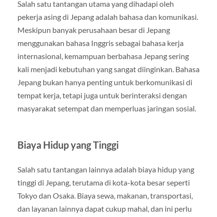
Salah satu tantangan utama yang dihadapi oleh
pekerja asing di Jepang adalah bahasa dan komunikasi.
Meskipun banyak perusahaan besar di Jepang
menggunakan bahasa Inggris sebagai bahasa kerja
internasional, kemampuan berbahasa Jepang sering
kali menjadi kebutuhan yang sangat diinginkan. Bahasa
Jepang bukan hanya penting untuk berkomunikasi di
tempat kerja, tetapi juga untuk berinteraksi dengan
masyarakat setempat dan memperluas jaringan sosial.
Biaya Hidup yang Tinggi
Salah satu tantangan lainnya adalah biaya hidup yang
tinggi di Jepang, terutama di kota-kota besar seperti
Tokyo dan Osaka. Biaya sewa, makanan, transportasi,
dan layanan lainnya dapat cukup mahal, dan ini perlu