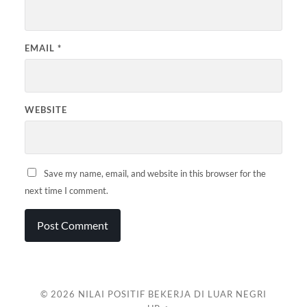
EMAIL
*
WEBSITE
Save my name, email, and website in this browser for the
next time I comment.
© 2026
NILAI POSITIF BEKERJA DI LUAR NEGRI